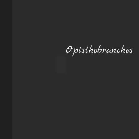
Opisthobranches
Dragon bleu