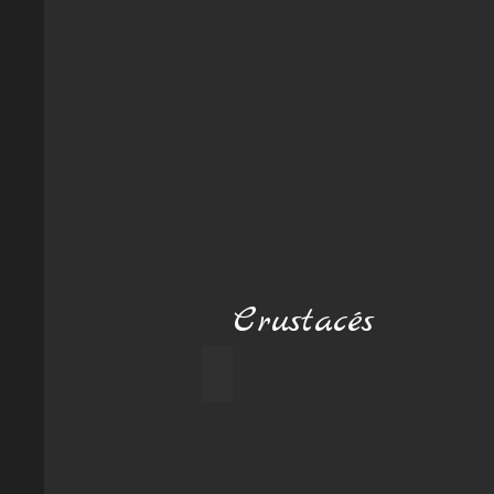
Crustacés
Crabe arlequin