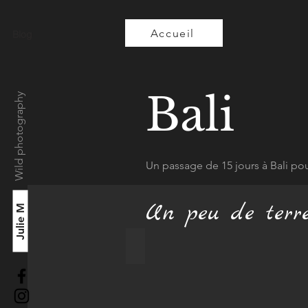
Accueil
Blog
Bali
Wild photography
Un passage de 15 jours à Bali po
Un peu de terre
Julie M
Paysage