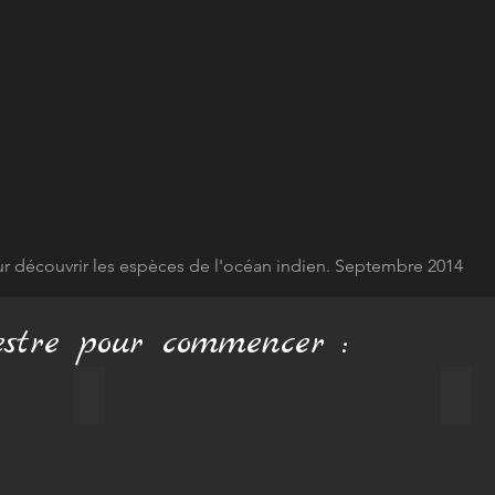
Australie
Canada
Caraïbes
Océan Indie
ur découvrir les espèces de l'océan indien. Septembre 2014
stre pour commencer :
Lotus sacré
Maca