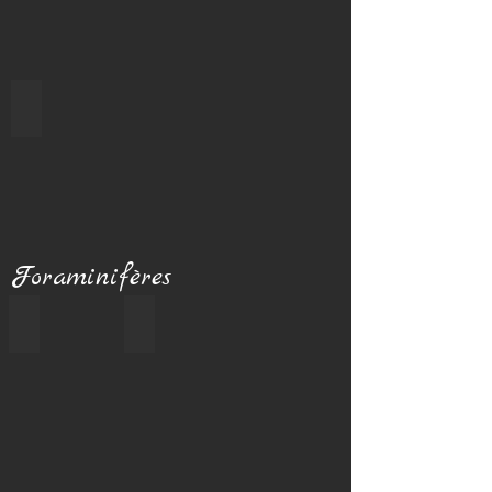
Patinelle rayonnée
Foraminifères
Foraminifère rouge
Foraminifère disque