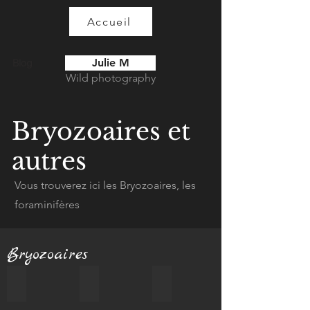
Accueil
Julie M
Blog
Wild photography
Bryozoaires et
autres
Vous trouverez ici les Bryozoaires, les
foraminifères
Bryozoaires
Bryozoaire éventail brun
Bryozoaire orange perlé encroutant
NI