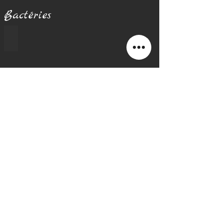
Bactéries
Bactéries
Email
julie.mellinger@hotmail.com
Follow
Retour