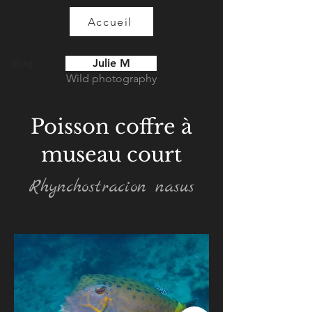
Accueil
Julie M
Blog
Wild photography
Poisson coffre à
museau court
Rhynchostracion nasus