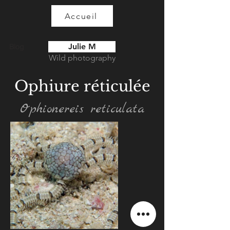
Accueil
Julie M
Blog
Wild photography
Ophiure réticulée
Ophionereis reticulata