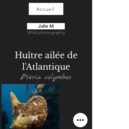
Accueil
Julie M
Blog
Wild photography
Huître ailée de
l'Atlantique
Pteria colymbus