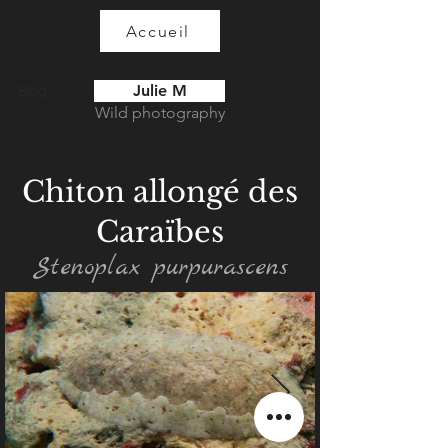
Accueil
Julie M
Blog
Wild photography
Chiton allongé des
Caraïbes
Stenoplax purpurascens