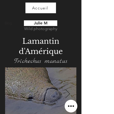
Accueil
Julie M
Blog
Wild photography
Lamantin
d'Amérique
Trichechus manatus