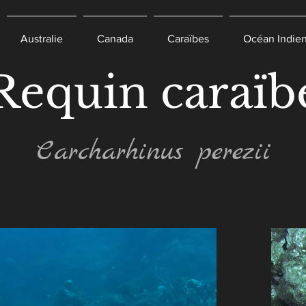
Australie
Canada
Caraïbes
Océan Indie
Requin caraïb
Carcharhinus perezii