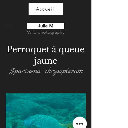
Accueil
Julie M
Blog
Wild photography
Perroquet à queue
jaune
Sparisoma chrysopterum