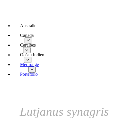
Australie
Canada
Caraïbes
Pagre wayack
Océan Indien
Mer rouge
Portefolio
Lutjanus synagris