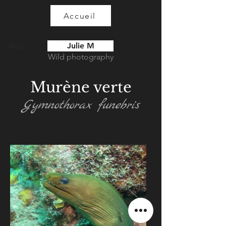
Accueil
Julie M
Blog
Wild photography
Murène verte
Gymnothorax funebris