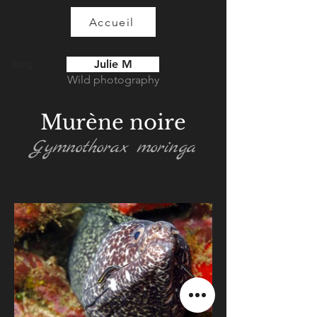
Accueil
Julie M
Blog
Wild photography
Murène noire
Gymnothorax moringa