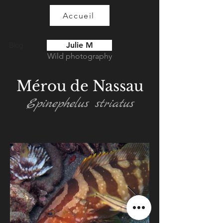
Accueil
Julie M
Blog
Wild photography
Mérou de Nassau
Epinephelus striatus