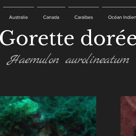
Australie
Canada
Caraïbes
Océan Indie
Gorette doré
Haemulon aurolineatum