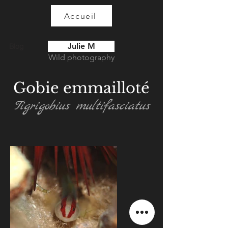
Accueil
Julie M
Blog
Wild photography
Gobie emmailloté
Tigrigobius multifasciatus