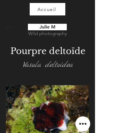
Accueil
Julie M
Blog
Wild photography
Pourpre deltoïde
Vasula deltoidea