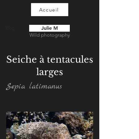
Accueil
Julie M
Blog
Wild photography
Seiche à tentacules
larges
Sepia latimanus