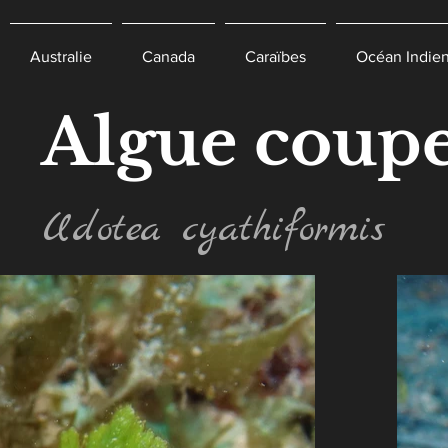
Australie
Canada
Caraïbes
Océan Indie
Algue coup
Udotea cyathiformis