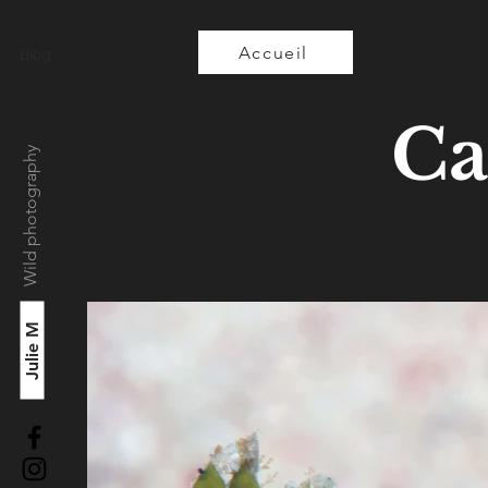
Accueil
Blog
Ca
Wild photography
Julie M