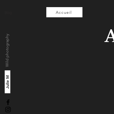
Accueil
Blog
A
Wild photography
Julie M