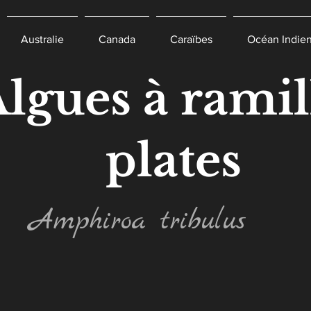
Australie
Canada
Caraïbes
Océan Indie
lgues à ramil
plates
Amphiroa tribulus