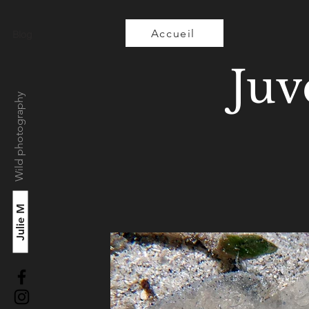
Accueil
Blog
Juv
Wild photography
Julie M