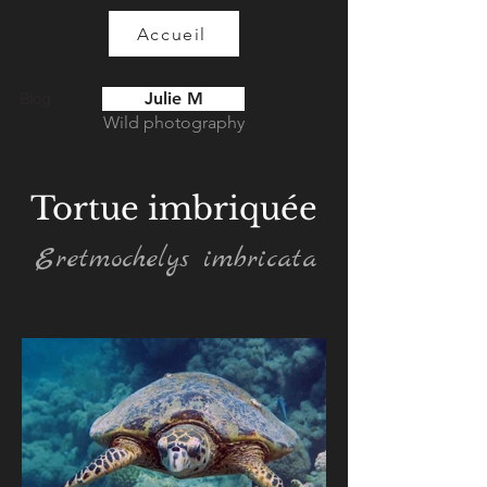
Accueil
Julie M
Blog
Wild photography
Tortue imbriquée
Eretmochelys imbricata