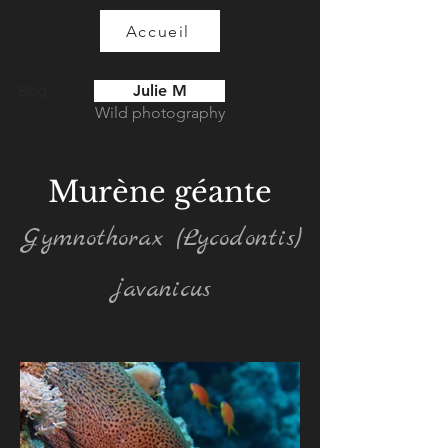
Accueil
Julie M
Blog
Wild photography
Murène géante
Gymnothorax (Lycodontis)
javanicus