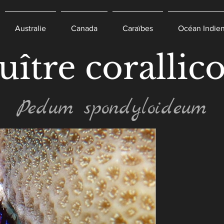
Australie
Canada
Caraïbes
Océan Indie
uître corallico
Pedum spondyloideum