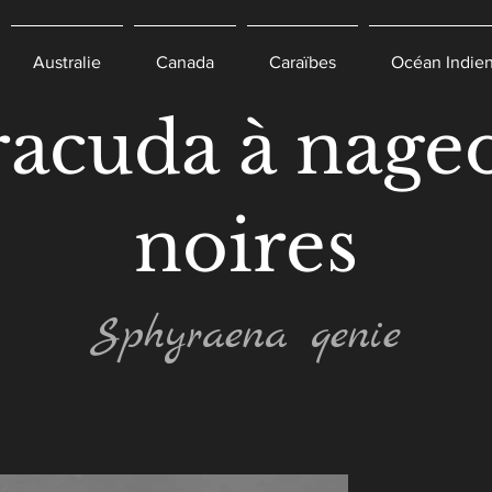
Australie
Canada
Caraïbes
Océan Indie
racuda à nageo
noires
Sphyraena qenie