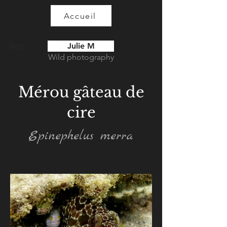
Accueil
Julie M
Blog
Wild photography
Mérou gâteau de
cire
Epinephelus merra