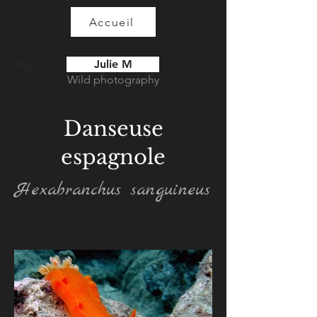
Accueil
Julie M
Blog
Wild photography
Danseuse
espagnole
Hexabranchus sanguineus