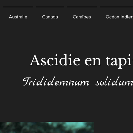
Australie
Canada
Caraïbes
Océan Indie
Ascidie en tapi
Trididemnum solidu