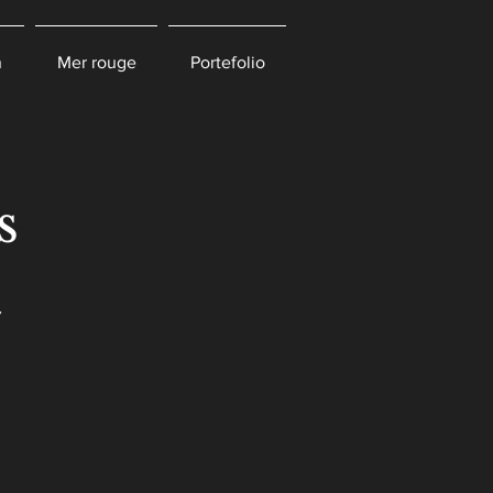
n
Mer rouge
Portefolio
s
m