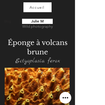
Accueil
Julie M
Blog
Wild photography
Éponge à volcans
brune
Ectyoplasia ferox