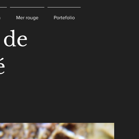
n
Mer rouge
Portefolio
 de
́