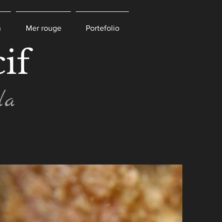
n
Mer rouge
Portefolio
if
la