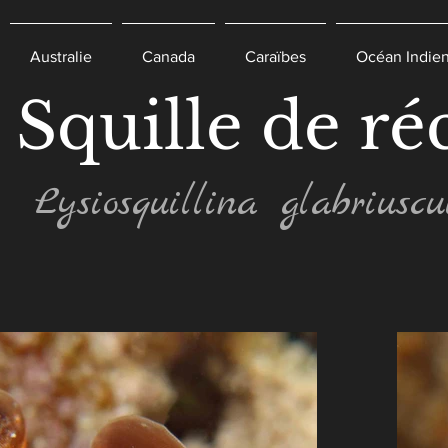
Australie
Canada
Caraïbes
Océan Indie
Squille de réc
Lysiosquillina glabriuscu