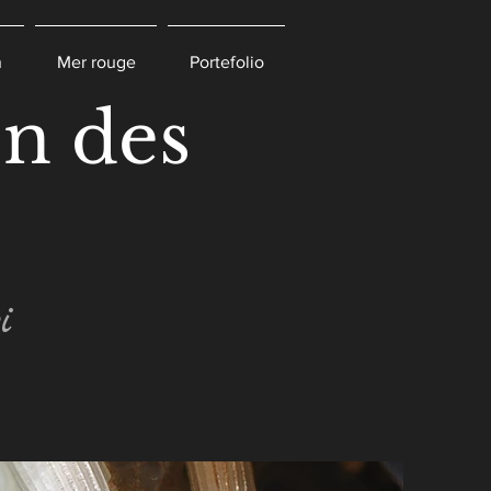
n
Mer rouge
Portefolio
n des
i