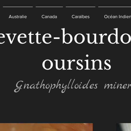
Australie
Canada
Caraïbes
Océan Indie
evette-bourdo
oursins
Gnathophylloides miner