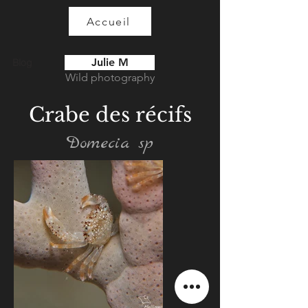
Accueil
Julie M
Blog
Wild photography
Crabe des récifs
Domecia sp