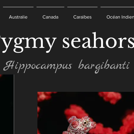
Australie
Canada
Caraïbes
Océan Indie
ygmy seahor
Hippocampus bargibanti