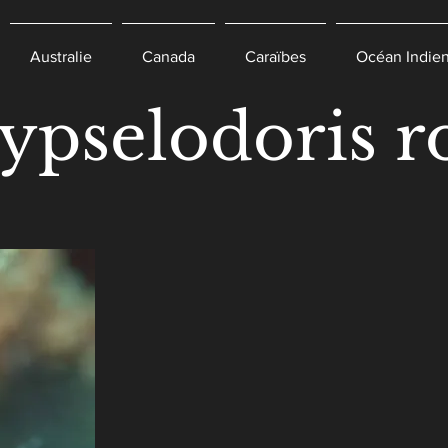
Australie
Canada
Caraïbes
Océan Indie
ypselodoris r