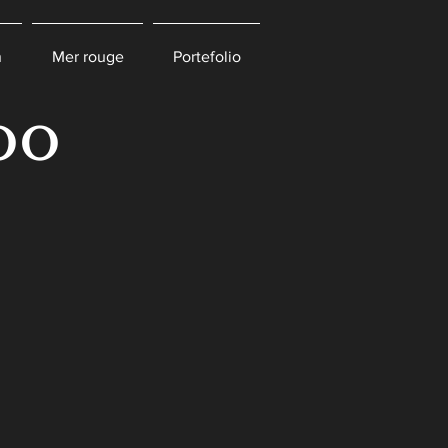
n
Mer rouge
Portefolio
oo