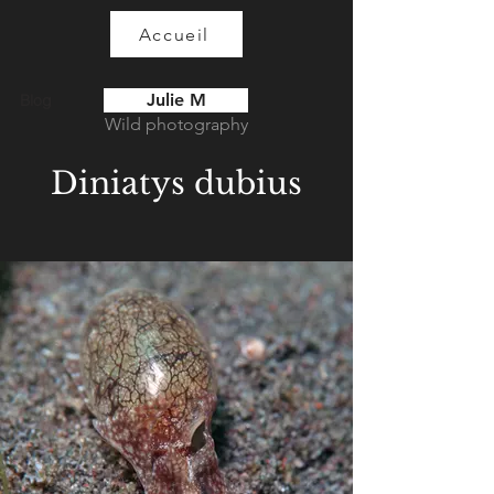
Accueil
Julie M
Blog
Wild photography
Diniatys dubius